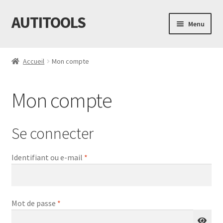
AUTITOOLS
Aller
Aller
Menu
à
au
la
contenu
Accueil
navigation
Accueil
Mon compte
Boutique
Mon compte
C.G.V.
F.A.Q.
Se connecter
Mon compte
Obligatoire
Identifiant ou e-mail
*
Paiement
Obligatoire
Mot de passe
*
Panier