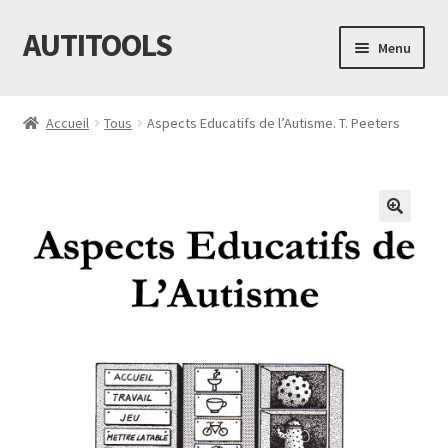
AUTITOOLS
Aller
Aller
Menu
à
au
la
contenu
Accueil
navigation
Accueil
Tous
Aspects Educatifs de l’Autisme. T. Peeters
Boutique
C.G.V.
F.A.Q.
Mon compte
Paiement
Panier