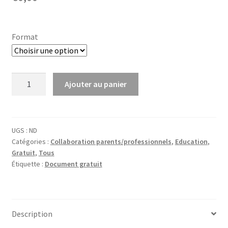
Format
quantité
Ajouter au panier
de
Aspects
Educatifs
de
UGS :
ND
Catégories :
Collaboration parents/professionnels
,
Education
,
l’Autisme.
Gratuit
,
Tous
T.
Étiquette :
Document gratuit
Peeters
Description