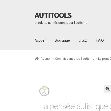
AUTITOOLS
Aller
Aller
à
au
produits numériques pour l'autisme
la
contenu
navigation
Accueil
Boutique
C.G.V.
F.A.Q.
Accueil
Boutique
C.G.V.
F.A.Q.
Mon compte
Pai
Accueil
Connaissance de l'autisme
La pensé