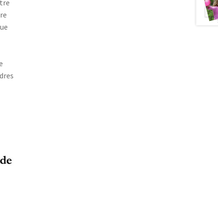
tre
tre
que
e
dres