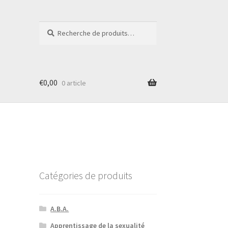
Recherche
Recherche
pour :
€
0,00
0 article
Catégories de produits
A.B.A.
Apprentissage de la sexualité