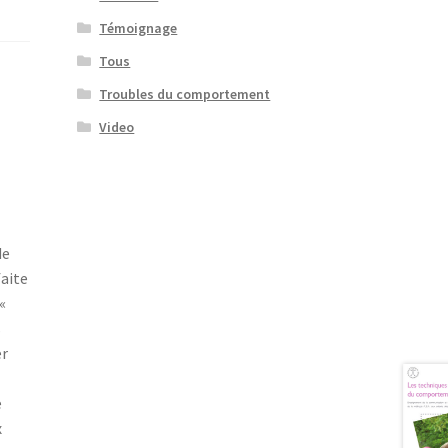
Témoignage
Tous
Troubles du comportement
Video
de
faite
«
s
er
e
x