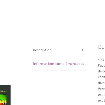
De
Description
« Pe
Informations complémentaires
l’au
de c
céci
dive
Verm
expl
expé