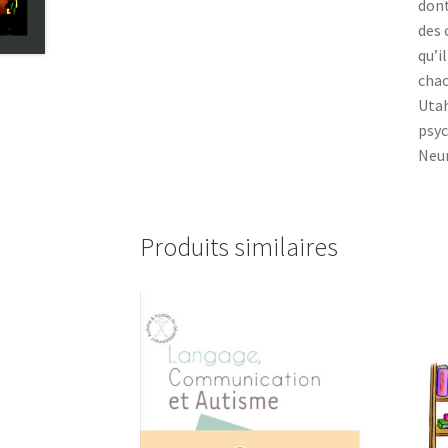
dont
des 
qu’i
chac
Utah
psyc
Neur
Produits similaires