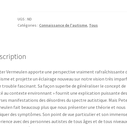
La
pensée
autistique
UGS :
ND
Catégories :
Connaissance de l'autisme
,
Tous
:
Contexte
et
Compréhension.
P.
scription
Vermelen
ter Vermeulen apporte une perspective vraiment rafraîchissante 
tisme et projette un éclairage nouveau sur notre vision très impar
e trouble fascinant. Sa façon superbe de généraliser le concept de 
té au contexte environnant » fournit une explication puissante de
rses manifestations des désordres du spectre autistique. Mais Pet
eulen fait beaucoup plus que nous présenter une théorie et nous
iquer des symptômes. Son point de vue particulier et son immens
rience avec des personnes autistes de tous âges et de tous niveau